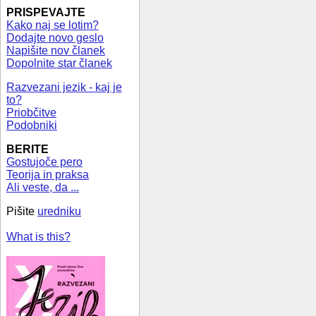
PRISPEVAJTE
Kako naj se lotim?
Dodajte novo geslo
Napišite nov članek
Dopolnite star članek
Razvezani jezik - kaj je
to?
Priobčitve
Podobniki
BERITE
Gostujoče pero
Teorija in praksa
Ali veste, da ...
Pišite
uredniku
What is this?