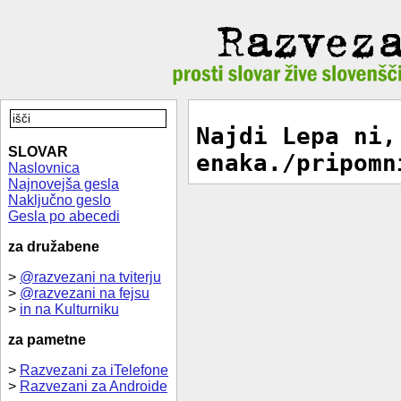
Najdi Lepa ni,
SLOVAR
enaka./pripomn
Naslovnica
Najnovejša gesla
Naključno geslo
Gesla po abecedi
za družabene
>
@razvezani na tviterju
>
@razvezani na fejsu
>
in na Kulturniku
za pametne
>
Razvezani za iTelefone
>
Razvezani za Androide