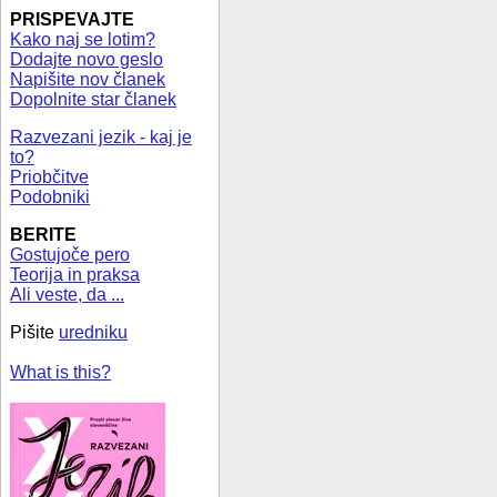
PRISPEVAJTE
Kako naj se lotim?
Dodajte novo geslo
Napišite nov članek
Dopolnite star članek
Razvezani jezik - kaj je
to?
Priobčitve
Podobniki
BERITE
Gostujoče pero
Teorija in praksa
Ali veste, da ...
Pišite
uredniku
What is this?