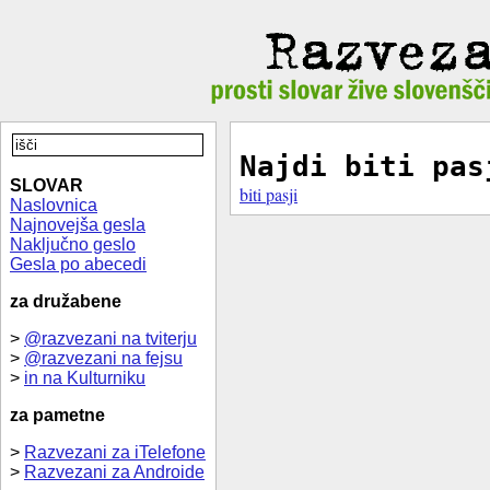
Najdi biti pas
SLOVAR
biti pasji
Naslovnica
Najnovejša gesla
Naključno geslo
Gesla po abecedi
za družabene
>
@razvezani na tviterju
>
@razvezani na fejsu
>
in na Kulturniku
za pametne
>
Razvezani za iTelefone
>
Razvezani za Androide