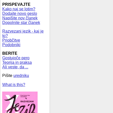
PRISPEVAJTE
Kako naj se lotim?
Dodajte novo geslo
Napišite nov članek
Dopolnite star članek
Razvezani jezik - kaj je
to?
Priobčitve
Podobniki
BERITE
Gostujoče pero
Teorija in praksa
Ali veste, da ...
Pišite
uredniku
What is this?