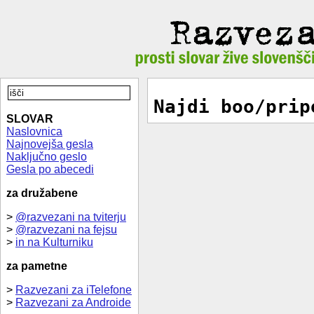
Najdi boo/prip
SLOVAR
Naslovnica
Najnovejša gesla
Naključno geslo
Gesla po abecedi
za družabene
>
@razvezani na tviterju
>
@razvezani na fejsu
>
in na Kulturniku
za pametne
>
Razvezani za iTelefone
>
Razvezani za Androide