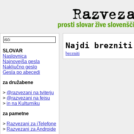
Najdi brezniti
SLOVAR
brezniti
Naslovnica
Najnovejša gesla
Naključno geslo
Gesla po abecedi
za družabene
>
@razvezani na tviterju
>
@razvezani na fejsu
>
in na Kulturniku
za pametne
>
Razvezani za iTelefone
>
Razvezani za Androide