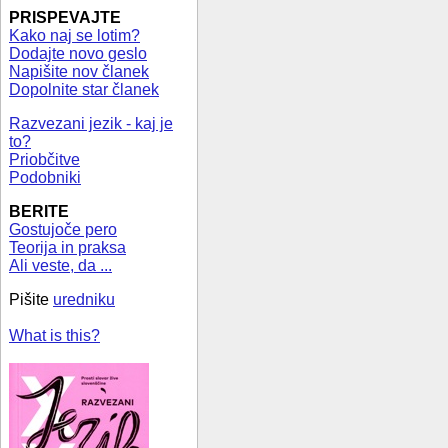
PRISPEVAJTE
Kako naj se lotim?
Dodajte novo geslo
Napišite nov članek
Dopolnite star članek
Razvezani jezik - kaj je
to?
Priobčitve
Podobniki
BERITE
Gostujoče pero
Teorija in praksa
Ali veste, da ...
Pišite
uredniku
What is this?