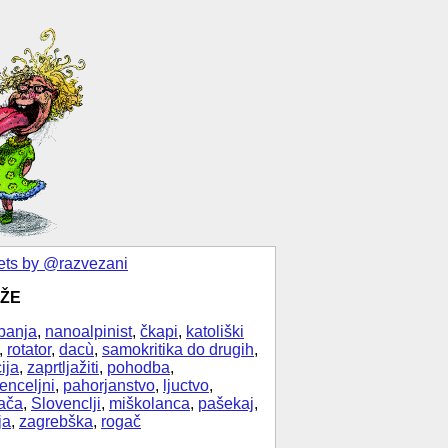
ts by @razvezani
ŽE
banja
,
nanoalpinist
,
čkapi
,
katoliški
,
rotator
,
dacù
,
samokritika do drugih
,
ija
,
zaprtljažiti
,
pohodba
,
enceljni
,
pahorjanstvo
,
ljuctvo
,
ača
,
Slovenclji
,
miškolanca
,
pašekaj
,
ja
,
zagrebška
,
rogač