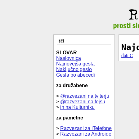
Naj
SLOVAR
dati C
Naslovnica
Najnovejša gesla
Naključno geslo
Gesla po abecedi
za družabene
>
@razvezani na tviterju
>
@razvezani na fejsu
>
in na Kulturniku
za pametne
>
Razvezani za iTelefone
>
Razvezani za Androide