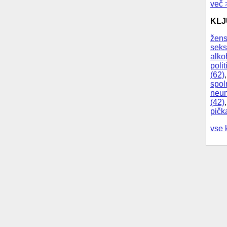
več 
KL
žens
seks
alko
polit
(62)
spol
neum
(42)
pičk
vse 