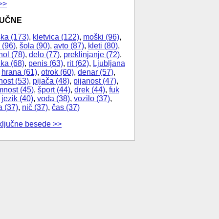
>>
JUČNE
ka (173)
,
kletvica (122)
,
moški (96)
,
 (96)
,
šola (90)
,
avto (87)
,
kleti (80)
,
hol (78)
,
delo (77)
,
preklinjanje (72)
,
ika (68)
,
penis (63)
,
rit (62)
,
Ljubljana
,
hrana (61)
,
otrok (60)
,
denar (57)
,
nost (53)
,
pijača (48)
,
pijanost (47)
,
nost (45)
,
šport (44)
,
drek (44)
,
fuk
,
jezik (40)
,
voda (38)
,
vozilo (37)
,
a (37)
,
nič (37)
,
čas (37)
ključne besede >>