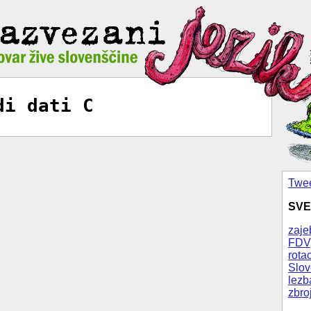
di dati C
Twee
SVE
zaje
FDV
rotac
Slov
lezb
zbro