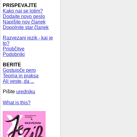
PRISPEVAJTE
Kako naj se lotim?
Dodajte novo geslo
Napišite nov članek
Dopolnite star članek
Razvezani jezik - kaj je
to?
Priobčitve
Podobniki
BERITE
Gostujoče pero
Teorija in praksa
Ali veste, da ...
Pišite
uredniku
What is this?