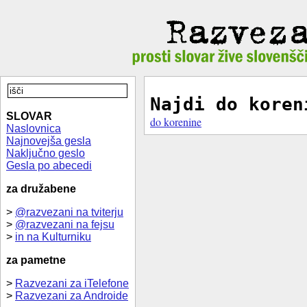
Najdi do koren
SLOVAR
do korenine
Naslovnica
Najnovejša gesla
Naključno geslo
Gesla po abecedi
za družabene
>
@razvezani na tviterju
>
@razvezani na fejsu
>
in na Kulturniku
za pametne
>
Razvezani za iTelefone
>
Razvezani za Androide