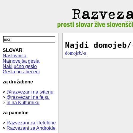
Najdi domojeb/
SLOVAR
domojeb/-a
Naslovnica
Najnovejša gesla
Naključno geslo
Gesla po abecedi
za družabene
>
@razvezani na tviterju
>
@razvezani na fejsu
>
in na Kulturniku
za pametne
>
Razvezani za iTelefone
>
Razvezani za Androide