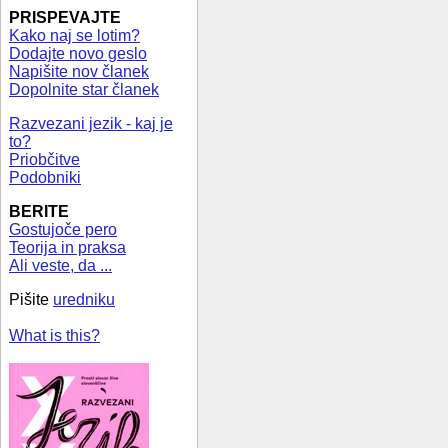
PRISPEVAJTE
Kako naj se lotim?
Dodajte novo geslo
Napišite nov članek
Dopolnite star članek
Razvezani jezik - kaj je
to?
Priobčitve
Podobniki
BERITE
Gostujoče pero
Teorija in praksa
Ali veste, da ...
Pišite
uredniku
What is this?