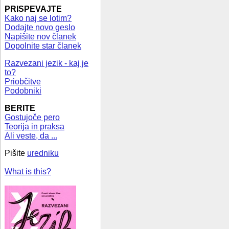
PRISPEVAJTE
Kako naj se lotim?
Dodajte novo geslo
Napišite nov članek
Dopolnite star članek
Razvezani jezik - kaj je
to?
Priobčitve
Podobniki
BERITE
Gostujoče pero
Teorija in praksa
Ali veste, da ...
Pišite
uredniku
What is this?