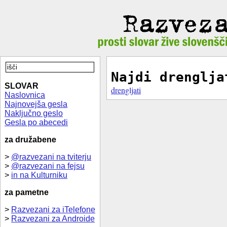
Najdi drenglja
SLOVAR
drengljati
Naslovnica
Najnovejša gesla
Naključno geslo
Gesla po abecedi
za družabene
>
@razvezani na tviterju
>
@razvezani na fejsu
>
in na Kulturniku
za pametne
>
Razvezani za iTelefone
>
Razvezani za Androide