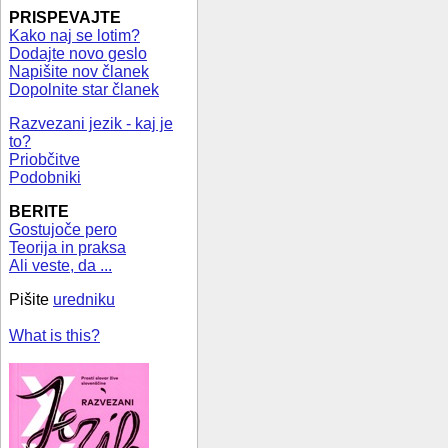
PRISPEVAJTE
Kako naj se lotim?
Dodajte novo geslo
Napišite nov članek
Dopolnite star članek
Razvezani jezik - kaj je
to?
Priobčitve
Podobniki
BERITE
Gostujoče pero
Teorija in praksa
Ali veste, da ...
Pišite
uredniku
What is this?