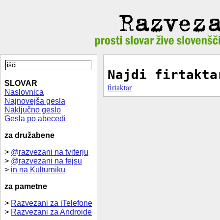
Najdi firtakta
SLOVAR
firtaktar
Naslovnica
Najnovejša gesla
Naključno geslo
Gesla po abecedi
za družabene
>
@razvezani na tviterju
>
@razvezani na fejsu
>
in na Kulturniku
za pametne
>
Razvezani za iTelefone
>
Razvezani za Androide