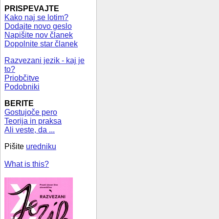
PRISPEVAJTE
Kako naj se lotim?
Dodajte novo geslo
Napišite nov članek
Dopolnite star članek
Razvezani jezik - kaj je
to?
Priobčitve
Podobniki
BERITE
Gostujoče pero
Teorija in praksa
Ali veste, da ...
Pišite
uredniku
What is this?