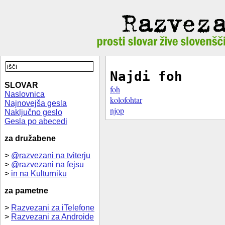
Najdi foh
SLOVAR
foh
Naslovnica
kolofohtar
Najnovejša gesla
njop
Naključno geslo
Gesla po abecedi
za družabene
>
@razvezani na tviterju
>
@razvezani na fejsu
>
in na Kulturniku
za pametne
>
Razvezani za iTelefone
>
Razvezani za Androide