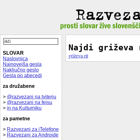
Najdi griževa 
SLOVAR
griževa rit
Naslovnica
Najnovejša gesla
Naključno geslo
Gesla po abecedi
za družabene
>
@razvezani na tviterju
>
@razvezani na fejsu
>
in na Kulturniku
za pametne
>
Razvezani za iTelefone
>
Razvezani za Androide