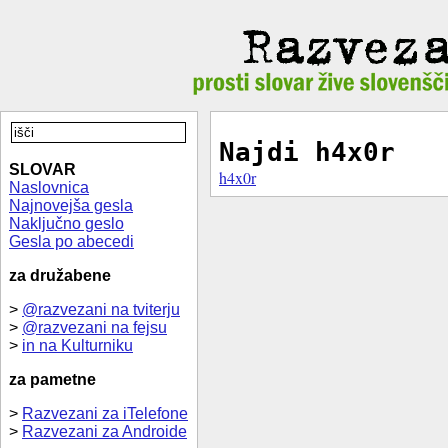
Najdi h4x0r
SLOVAR
h4x0r
Naslovnica
Najnovejša gesla
Naključno geslo
Gesla po abecedi
za družabene
>
@razvezani na tviterju
>
@razvezani na fejsu
>
in na Kulturniku
za pametne
>
Razvezani za iTelefone
>
Razvezani za Androide