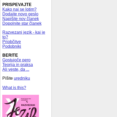
PRISPEVAJTE
Kako naj se lotim?
Dodajte novo geslo
Napišite nov članek
Dopolnite star članek
Razvezani jezik - kaj je
to?
Priobčitve
Podobniki
BERITE
Gostujoče pero
Teorija in praksa
Ali veste, da ...
Pišite
uredniku
What is this?