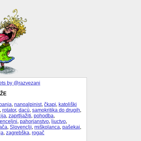
ts by @razvezani
ŽE
banja
,
nanoalpinist
,
čkapi
,
katoliški
,
rotator
,
dacù
,
samokritika do drugih
,
ija
,
zaprtljažiti
,
pohodba
,
enceljni
,
pahorjanstvo
,
ljuctvo
,
ača
,
Slovenclji
,
miškolanca
,
pašekaj
,
ja
,
zagrebška
,
rogač