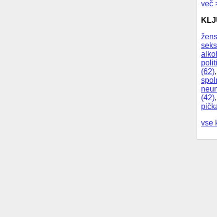
več 
KL
žens
seks
alko
polit
(62)
spol
neum
(42)
pičk
vse 