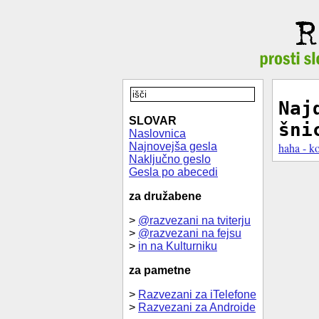
Naj
SLOVAR
šni
Naslovnica
Najnovejša gesla
haha - ko
Naključno geslo
Gesla po abecedi
za družabene
>
@razvezani na tviterju
>
@razvezani na fejsu
>
in na Kulturniku
za pametne
>
Razvezani za iTelefone
>
Razvezani za Androide