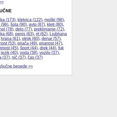
>>
JUČNE
ka (173)
,
kletvica (122)
,
moški (96)
,
 (96)
,
šola (90)
,
avto (87)
,
kleti (80)
,
hol (78)
,
delo (77)
,
preklinjanje (72)
,
ika (68)
,
penis (63)
,
rit (62)
,
Ljubljana
,
hrana (61)
,
otrok (60)
,
denar (57)
,
nost (53)
,
pijača (48)
,
pijanost (47)
,
nost (45)
,
šport (44)
,
drek (44)
,
fuk
,
jezik (40)
,
voda (38)
,
vozilo (37)
,
a (37)
,
nič (37)
,
čas (37)
ključne besede >>