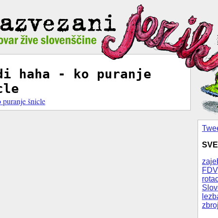
di haha - ko puranje
cle
 puranje šnicle
Twee
SVE
zaje
FDV
rotac
Slov
lezb
zbro