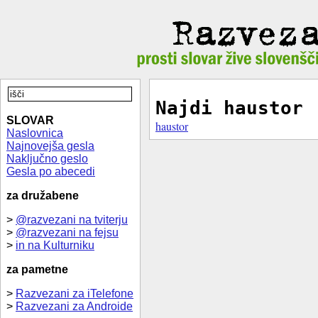
Najdi haustor
SLOVAR
haustor
Naslovnica
Najnovejša gesla
Naključno geslo
Gesla po abecedi
za družabene
>
@razvezani na tviterju
>
@razvezani na fejsu
>
in na Kulturniku
za pametne
>
Razvezani za iTelefone
>
Razvezani za Androide