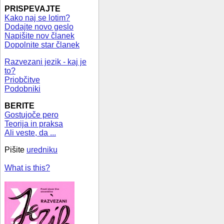
PRISPEVAJTE
Kako naj se lotim?
Dodajte novo geslo
Napišite nov članek
Dopolnite star članek
Razvezani jezik - kaj je
to?
Priobčitve
Podobniki
BERITE
Gostujoče pero
Teorija in praksa
Ali veste, da ...
Pišite
uredniku
What is this?