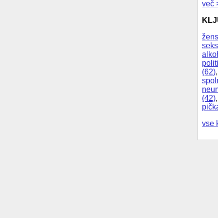
več 
KL
žens
seks
alko
polit
(62)
spol
neum
(42)
pičk
vse 