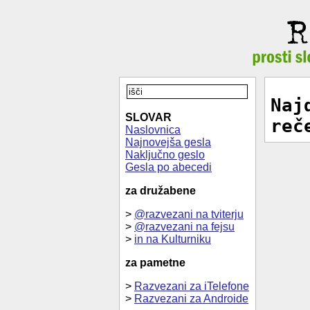
Naj
SLOVAR
reč
Naslovnica
Najnovejša gesla
Naključno geslo
Gesla po abecedi
za družabene
>
@razvezani na tviterju
>
@razvezani na fejsu
>
in na Kulturniku
za pametne
>
Razvezani za iTelefone
>
Razvezani za Androide