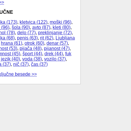
>>
JUČNE
ka (173)
,
kletvica (122)
,
moški (96)
,
 (96)
,
šola (90)
,
avto (87)
,
kleti (80)
,
hol (78)
,
delo (77)
,
preklinjanje (72)
,
ika (68)
,
penis (63)
,
rit (62)
,
Ljubljana
,
hrana (61)
,
otrok (60)
,
denar (57)
,
nost (53)
,
pijača (48)
,
pijanost (47)
,
nost (45)
,
šport (44)
,
drek (44)
,
fuk
,
jezik (40)
,
voda (38)
,
vozilo (37)
,
a (37)
,
nič (37)
,
čas (37)
ključne besede >>