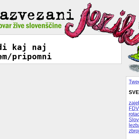
di kaj naj
em/pripomni
Twee
SVE
zaje
FDV
rotac
Slov
lezb
zbro