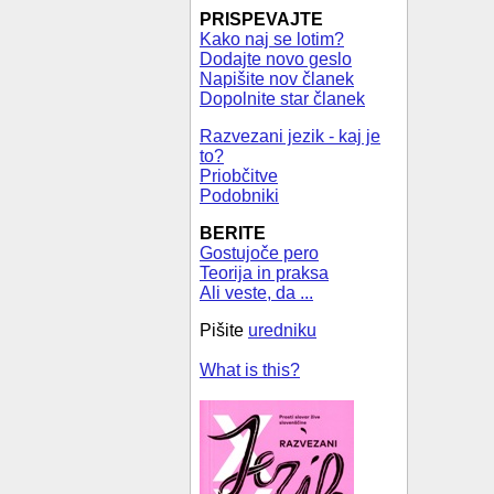
PRISPEVAJTE
Kako naj se lotim?
Dodajte novo geslo
Napišite nov članek
Dopolnite star članek
Razvezani jezik - kaj je
to?
Priobčitve
Podobniki
BERITE
Gostujoče pero
Teorija in praksa
Ali veste, da ...
Pišite
uredniku
What is this?