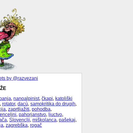
ts by @razvezani
ŽE
banja
,
nanoalpinist
,
čkapi
,
katoliški
,
rotator
,
dacù
,
samokritika do drugih
,
ija
,
zaprtljažiti
,
pohodba
,
enceljni
,
pahorjanstvo
,
ljuctvo
,
ača
,
Slovenclji
,
miškolanca
,
pašekaj
,
ja
,
zagrebška
,
rogač