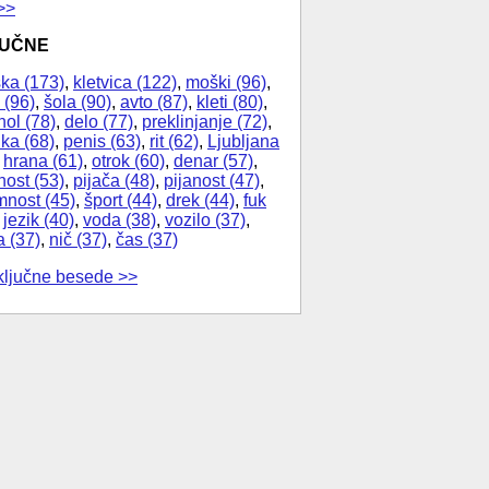
>>
JUČNE
ka (173)
,
kletvica (122)
,
moški (96)
,
 (96)
,
šola (90)
,
avto (87)
,
kleti (80)
,
hol (78)
,
delo (77)
,
preklinjanje (72)
,
ika (68)
,
penis (63)
,
rit (62)
,
Ljubljana
,
hrana (61)
,
otrok (60)
,
denar (57)
,
nost (53)
,
pijača (48)
,
pijanost (47)
,
nost (45)
,
šport (44)
,
drek (44)
,
fuk
,
jezik (40)
,
voda (38)
,
vozilo (37)
,
a (37)
,
nič (37)
,
čas (37)
ključne besede >>