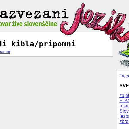
di kibla/pripomni
ipomni
Twee
SVE
zaje
FDV
rotac
Slov
lezb
zbro