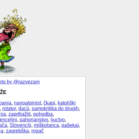
ts by @razvezani
ŽE
banja
,
nanoalpinist
,
čkapi
,
katoliški
,
rotator
,
dacù
,
samokritika do drugih
,
ija
,
zaprtljažiti
,
pohodba
,
enceljni
,
pahorjanstvo
,
ljuctvo
,
ača
,
Slovenclji
,
miškolanca
,
pašekaj
,
ja
,
zagrebška
,
rogač