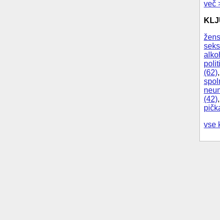
več 
KL
žens
seks
alko
polit
(62)
spol
neum
(42)
pičk
vse 