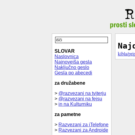
Naj
SLOVAR
kibla/pr
Naslovnica
Najnovejša gesla
Naključno geslo
Gesla po abecedi
za družabene
>
@razvezani na tviterju
>
@razvezani na fejsu
>
in na Kulturniku
za pametne
>
Razvezani za iTelefone
>
Razvezani za Androide