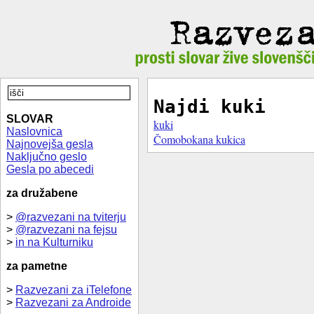
Najdi kuki
SLOVAR
kuki
Naslovnica
Čomobokana kukica
Najnovejša gesla
Naključno geslo
Gesla po abecedi
za družabene
>
@razvezani na tviterju
>
@razvezani na fejsu
>
in na Kulturniku
za pametne
>
Razvezani za iTelefone
>
Razvezani za Androide