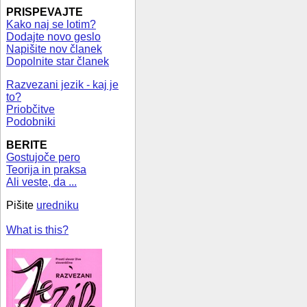
PRISPEVAJTE
Kako naj se lotim?
Dodajte novo geslo
Napišite nov članek
Dopolnite star članek
Razvezani jezik - kaj je
to?
Priobčitve
Podobniki
BERITE
Gostujoče pero
Teorija in praksa
Ali veste, da ...
Pišite
uredniku
What is this?