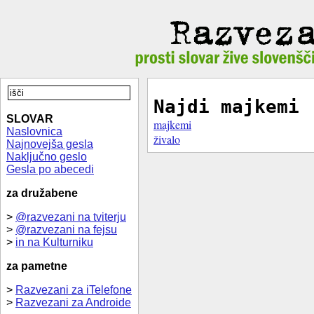
Najdi majkemi
SLOVAR
majkemi
Naslovnica
živalo
Najnovejša gesla
Naključno geslo
Gesla po abecedi
za družabene
>
@razvezani na tviterju
>
@razvezani na fejsu
>
in na Kulturniku
za pametne
>
Razvezani za iTelefone
>
Razvezani za Androide