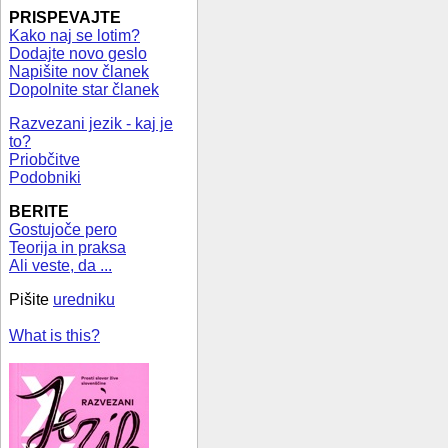
PRISPEVAJTE
Kako naj se lotim?
Dodajte novo geslo
Napišite nov članek
Dopolnite star članek
Razvezani jezik - kaj je
to?
Priobčitve
Podobniki
BERITE
Gostujoče pero
Teorija in praksa
Ali veste, da ...
Pišite
uredniku
What is this?