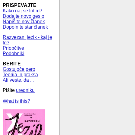
PRISPEVAJTE
Kako naj se lotim?
Dodajte novo geslo
Napišite nov članek
Dopolnite star članek
Razvezani jezik - kaj je
to?
Priobčitve
Podobniki
BERITE
Gostujoče pero
Teorija in praksa
Ali veste, da ...
Pišite
uredniku
What is this?