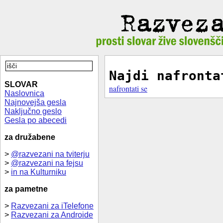
Najdi nafronta
SLOVAR
nafrontati se
Naslovnica
Najnovejša gesla
Naključno geslo
Gesla po abecedi
za družabene
>
@razvezani na tviterju
>
@razvezani na fejsu
>
in na Kulturniku
za pametne
>
Razvezani za iTelefone
>
Razvezani za Androide