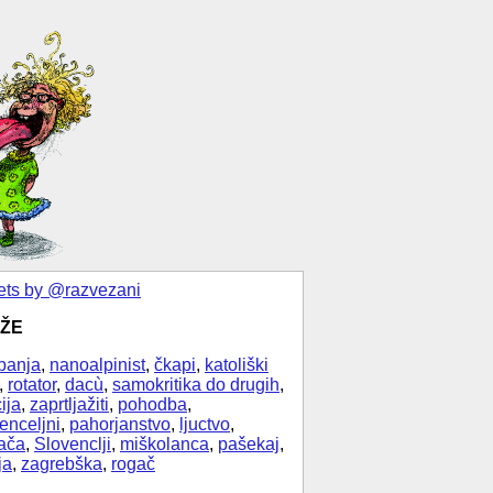
ts by @razvezani
ŽE
banja
,
nanoalpinist
,
čkapi
,
katoliški
,
rotator
,
dacù
,
samokritika do drugih
,
ija
,
zaprtljažiti
,
pohodba
,
enceljni
,
pahorjanstvo
,
ljuctvo
,
ača
,
Slovenclji
,
miškolanca
,
pašekaj
,
ja
,
zagrebška
,
rogač