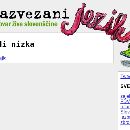
di nizka
ajlo
Twee
SVE
zaje
FDV
rotac
Slov
lezb
zbro