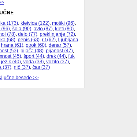
>>
JUČNE
ka (173)
,
kletvica (122)
,
moški (96)
,
 (96)
,
šola (90)
,
avto (87)
,
kleti (80)
,
hol (78)
,
delo (77)
,
preklinjanje (72)
,
ika (68)
,
penis (63)
,
rit (62)
,
Ljubljana
,
hrana (61)
,
otrok (60)
,
denar (57)
,
nost (53)
,
pijača (48)
,
pijanost (47)
,
nost (45)
,
šport (44)
,
drek (44)
,
fuk
,
jezik (40)
,
voda (38)
,
vozilo (37)
,
a (37)
,
nič (37)
,
čas (37)
ključne besede >>