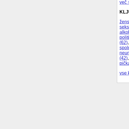
več 
KL
žens
seks
alko
polit
(62)
spol
neum
(42)
pičk
vse 