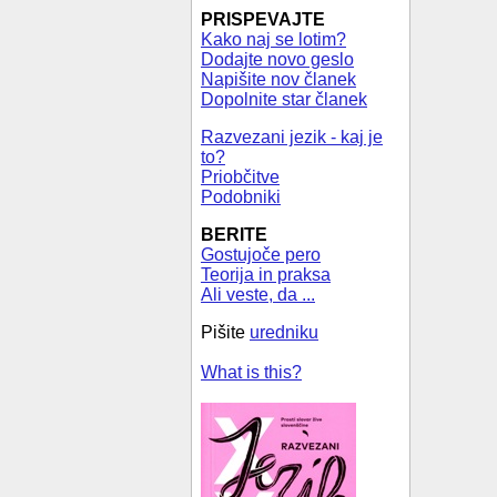
PRISPEVAJTE
Kako naj se lotim?
Dodajte novo geslo
Napišite nov članek
Dopolnite star članek
Razvezani jezik - kaj je
to?
Priobčitve
Podobniki
BERITE
Gostujoče pero
Teorija in praksa
Ali veste, da ...
Pišite
uredniku
What is this?