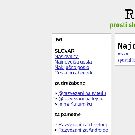
Naj
SLOVAR
nizka
Naslovnica
spustiti k
Najnovejša gesla
Naključno geslo
Gesla po abecedi
za družabene
>
@razvezani na tviterju
>
@razvezani na fejsu
>
in na Kulturniku
za pametne
>
Razvezani za iTelefone
>
Razvezani za Androide