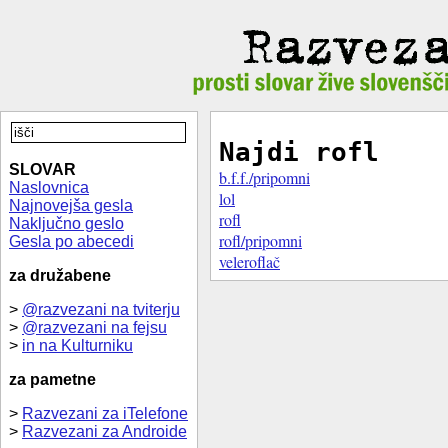
Najdi rofl
SLOVAR
b.f.f./pripomni
Naslovnica
lol
Najnovejša gesla
rofl
Naključno geslo
rofl/pripomni
Gesla po abecedi
veleroflač
za družabene
>
@razvezani na tviterju
>
@razvezani na fejsu
>
in na Kulturniku
za pametne
>
Razvezani za iTelefone
>
Razvezani za Androide