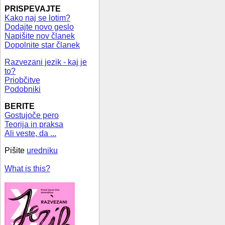
PRISPEVAJTE
Kako naj se lotim?
Dodajte novo geslo
Napišite nov članek
Dopolnite star članek
Razvezani jezik - kaj je
to?
Priobčitve
Podobniki
BERITE
Gostujoče pero
Teorija in praksa
Ali veste, da ...
Pišite
uredniku
What is this?