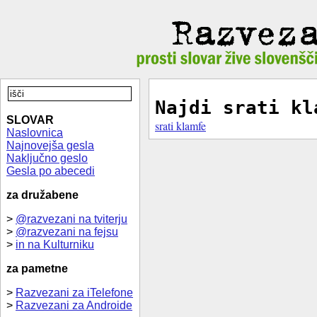
Najdi srati kl
SLOVAR
srati klamfe
Naslovnica
Najnovejša gesla
Naključno geslo
Gesla po abecedi
za družabene
>
@razvezani na tviterju
>
@razvezani na fejsu
>
in na Kulturniku
za pametne
>
Razvezani za iTelefone
>
Razvezani za Androide