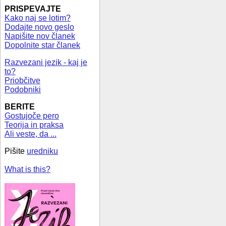
PRISPEVAJTE
Kako naj se lotim?
Dodajte novo geslo
Napišite nov članek
Dopolnite star članek
Razvezani jezik - kaj je
to?
Priobčitve
Podobniki
BERITE
Gostujoče pero
Teorija in praksa
Ali veste, da ...
Pišite
uredniku
What is this?