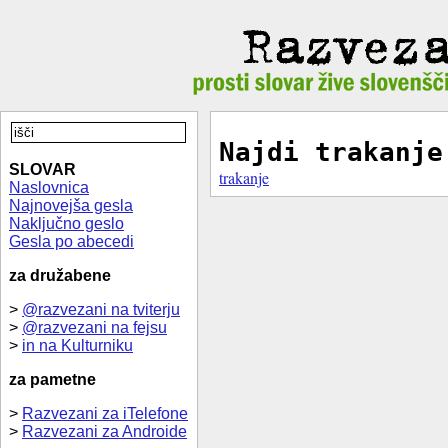
Najdi trakanje
SLOVAR
trakanje
Naslovnica
Najnovejša gesla
Naključno geslo
Gesla po abecedi
za družabene
>
@razvezani na tviterju
>
@razvezani na fejsu
>
in na Kulturniku
za pametne
>
Razvezani za iTelefone
>
Razvezani za Androide