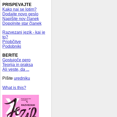
PRISPEVAJTE
Kako naj se lotim?
Dodajte novo geslo
Napišite nov članek
Dopolnite star članek
Razvezani jezik - kaj je
to?
Priobčitve
Podobniki
BERITE
Gostujoče pero
Teorija in praksa
Ali veste, da ...
Pišite
uredniku
What is this?