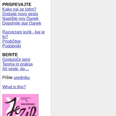
PRISPEVAJTE
Kako naj se lotim?
Dodajte novo geslo
Napišite nov članek
Dopolnite star članek
Razvezani jezik - kaj je
to?
Priobčitve
Podobniki
BERITE
Gostujoče pero
Teorija in praksa
Ali veste, da ...
Pišite
uredniku
What is this?