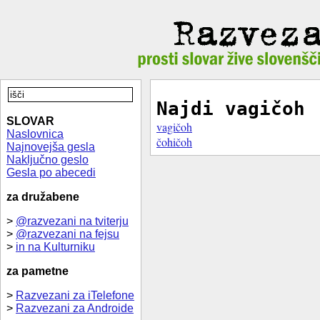
Najdi vagičoh
SLOVAR
vagičoh
Naslovnica
čohičoh
Najnovejša gesla
Naključno geslo
Gesla po abecedi
za družabene
>
@razvezani na tviterju
>
@razvezani na fejsu
>
in na Kulturniku
za pametne
>
Razvezani za iTelefone
>
Razvezani za Androide