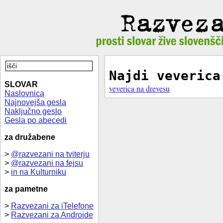
Najdi veverica
SLOVAR
veverica na drevesu
Naslovnica
Najnovejša gesla
Naključno geslo
Gesla po abecedi
za družabene
>
@razvezani na tviterju
>
@razvezani na fejsu
>
in na Kulturniku
za pametne
>
Razvezani za iTelefone
>
Razvezani za Androide