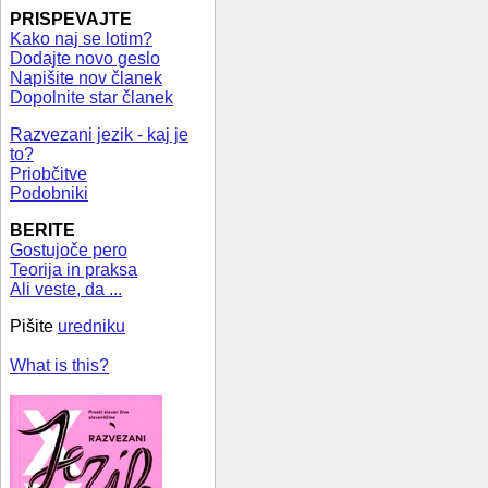
PRISPEVAJTE
Kako naj se lotim?
Dodajte novo geslo
Napišite nov članek
Dopolnite star članek
Razvezani jezik - kaj je
to?
Priobčitve
Podobniki
BERITE
Gostujoče pero
Teorija in praksa
Ali veste, da ...
Pišite
uredniku
What is this?