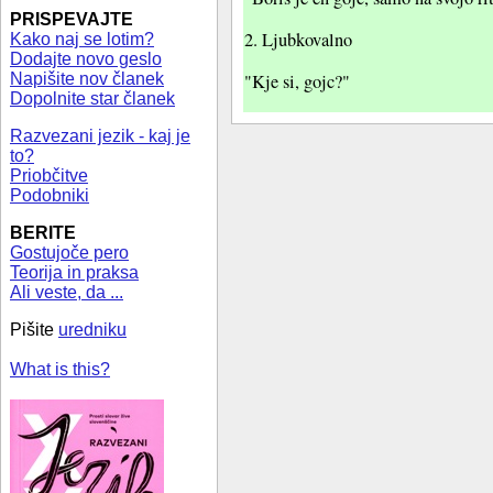
PRISPEVAJTE
2. Ljubkovalno
Kako naj se lotim?
Dodajte novo geslo
Napišite nov članek
"Kje si, gojc?"
Dopolnite star članek
Razvezani jezik - kaj je
to?
Priobčitve
Podobniki
BERITE
Gostujoče pero
Teorija in praksa
Ali veste, da ...
Pišite
uredniku
What is this?