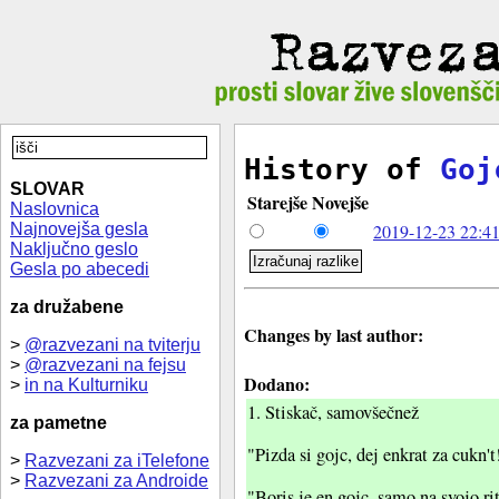
History of
Goj
SLOVAR
Starejše
Novejše
Naslovnica
Najnovejša gesla
2019-12-23 22:41
Naključno geslo
Gesla po abecedi
za družabene
Changes by last author:
>
@razvezani na tviterju
>
@razvezani na fejsu
Dodano:
>
in na Kulturniku
1. Stiskač, samovšečnež
za pametne
"Pizda si gojc, dej enkrat za cukn't
>
Razvezani za iTelefone
>
Razvezani za Androide
"Boris je en gojc, samo na svojo rit