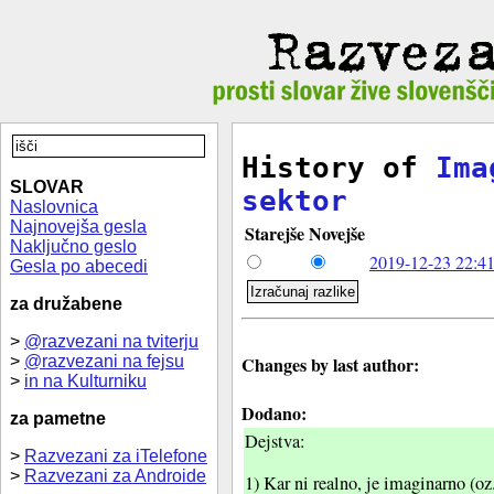
History of
Ima
SLOVAR
sektor
Naslovnica
Najnovejša gesla
Starejše
Novejše
Naključno geslo
2019-12-23 22:41
Gesla po abecedi
za družabene
>
@razvezani na tviterju
>
@razvezani na fejsu
Changes by last author:
>
in na Kulturniku
Dodano:
za pametne
Dejstva:
>
Razvezani za iTelefone
>
Razvezani za Androide
1) Kar ni realno, je imaginarno (oz