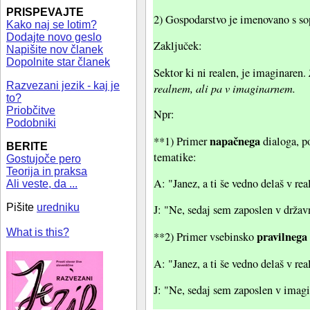
PRISPEVAJTE
2) Gospodarstvo je imenovano s so
Kako naj se lotim?
Dodajte novo geslo
Zaključek:
Napišite nov članek
Dopolnite star članek
Sektor ki ni realen, je imaginaren.
Razvezani jezik - kaj je
realnem, ali pa v imaginarnem.
to?
Priobčitve
Npr:
Podobniki
napačnega
**1) Primer
dialoga, p
BERITE
tematike:
Gostujoče pero
Teorija in praksa
A: "Janez, a ti še vedno delaš v re
Ali veste, da ...
Pišite
uredniku
J: "Ne, sedaj sem zaposlen v držav
What is this?
pravilnega
**2) Primer vsebinsko
A: "Janez, a ti še vedno delaš v re
J: "Ne, sedaj sem zaposlen v imag