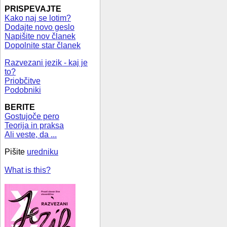
PRISPEVAJTE
Kako naj se lotim?
Dodajte novo geslo
Napišite nov članek
Dopolnite star članek
Razvezani jezik - kaj je
to?
Priobčitve
Podobniki
BERITE
Gostujoče pero
Teorija in praksa
Ali veste, da ...
Pišite
uredniku
What is this?