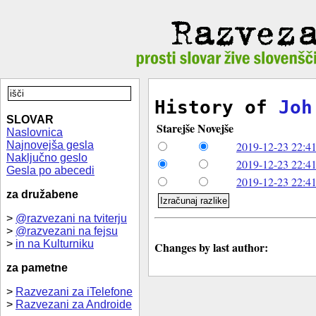
History of
Joh
SLOVAR
Starejše
Novejše
Naslovnica
Najnovejša gesla
2019-12-23 22:41
Naključno geslo
2019-12-23 22:41
Gesla po abecedi
2019-12-23 22:41
za družabene
>
@razvezani na tviterju
>
@razvezani na fejsu
>
in na Kulturniku
Changes by last author:
za pametne
>
Razvezani za iTelefone
>
Razvezani za Androide