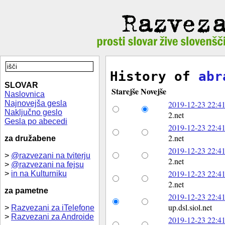
History of
abr
SLOVAR
Starejše
Novejše
Naslovnica
Najnovejša gesla
2019-12-23 22:41
Naključno geslo
2.net
Gesla po abecedi
2019-12-23 22:41
2.net
za družabene
2019-12-23 22:41
>
@razvezani na tviterju
2.net
>
@razvezani na fejsu
2019-12-23 22:41
>
in na Kulturniku
2.net
za pametne
2019-12-23 22:41
up.dsl.siol.net
>
Razvezani za iTelefone
>
Razvezani za Androide
2019-12-23 22:41