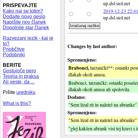
up.dsl.siol.net
PRISPEVAJTE
2019-12-23 22:41
Kako naj se lotim?
Dodajte novo geslo
up.dsl.siol.net
Napišite nov članek
Dopolnite star članek
Razvezani jezik - kaj je
to?
Changes by last author:
Priobčitve
Podobniki
Spremenjeno:
BERITE
Brabonci,
tarzančki**; ostanki posu
Gostujoče pero
dlakah okoli anusa.
Teorija in praksa
Ali veste, da ...
Brabonci, tarzančki; ostanki posušen
dlakah okoli anusa ali spolovila.
Pišite
uredniku
Dodano:
What is this?
"Sem lizal rit in naletel na abranke"
Spremenjeno:
"Sem lizal rit in naletel na abranke"
"glej kakšen abrank visi tej kravi s 