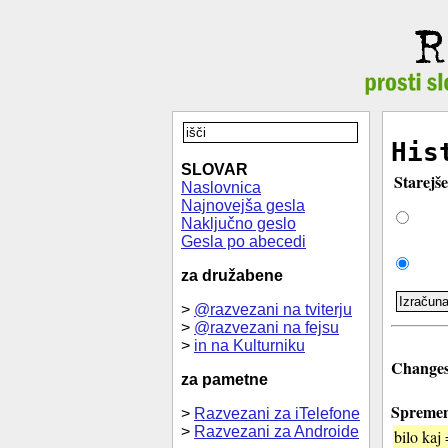
His
SLOVAR
Starejše
Naslovnica
Najnovejša gesla
Naključno geslo
Gesla po abecedi
za družabene
>
@razvezani na tviterju
>
@razvezani na fejsu
>
in na Kulturniku
Changes 
za pametne
Spremen
>
Razvezani za iTelefone
>
Razvezani za Androide
bilo kaj 