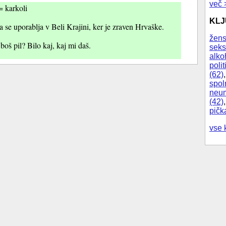
več 
= karkoli
KL
 se uporablja v Beli Krajini, ker je zraven Hrvaške.
žens
boš pil? Bilo kaj, kaj mi daš.
seks
alko
polit
(62)
spol
neum
(42)
pičk
vse 