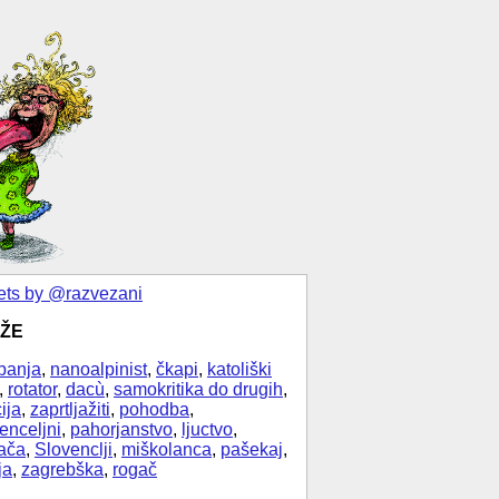
ts by @razvezani
ŽE
banja
,
nanoalpinist
,
čkapi
,
katoliški
,
rotator
,
dacù
,
samokritika do drugih
,
ija
,
zaprtljažiti
,
pohodba
,
enceljni
,
pahorjanstvo
,
ljuctvo
,
ača
,
Slovenclji
,
miškolanca
,
pašekaj
,
ja
,
zagrebška
,
rogač