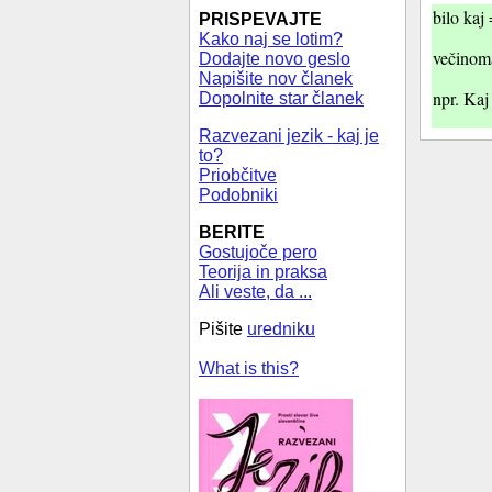
bilo kaj 
PRISPEVAJTE
Kako naj se lotim?
večinoma
Dodajte novo geslo
Napišite nov članek
npr. Kaj 
Dopolnite star članek
Razvezani jezik - kaj je
to?
Priobčitve
Podobniki
BERITE
Gostujoče pero
Teorija in praksa
Ali veste, da ...
Pišite
uredniku
What is this?