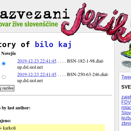
tory of
bilo kaj
Novejše
2019-12-23 22:41:45
. . . . BSN-182-1-98.dial-
up.dsl.siol.net
2019-12-23 22:41:45
. . . . BSN-250-63-246.dial-
Twee
up.dsl.siol.net
SVE
zaje
FDV
by last author:
rotac
Slov
lezb
jeno:
zbro
= karkoli