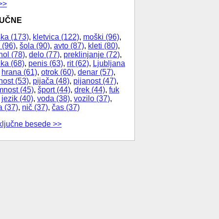
>>
JUČNE
ka (173)
,
kletvica (122)
,
moški (96)
,
 (96)
,
šola (90)
,
avto (87)
,
kleti (80)
,
hol (78)
,
delo (77)
,
preklinjanje (72)
,
ika (68)
,
penis (63)
,
rit (62)
,
Ljubljana
,
hrana (61)
,
otrok (60)
,
denar (57)
,
nost (53)
,
pijača (48)
,
pijanost (47)
,
nost (45)
,
šport (44)
,
drek (44)
,
fuk
,
jezik (40)
,
voda (38)
,
vozilo (37)
,
a (37)
,
nič (37)
,
čas (37)
ključne besede >>