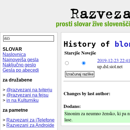
History of
blo
SLOVAR
Starejše
Novejše
Naslovnica
Najnovejša gesla
2019-12-23 22:41
Naključno geslo
up.dsl.siol.net
Gesla po abecedi
za družabene
>
@razvezani na tviterju
Changes by last author:
>
@razvezani na fejsu
>
in na Kulturniku
Dodano:
za pametne
Sinonim za neumno žensko, ki pa ni
lase.
>
Razvezani za iTelefone
>
Razvezani za Androide