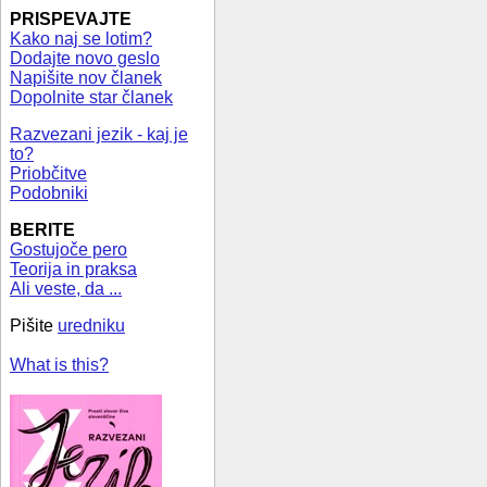
PRISPEVAJTE
Kako naj se lotim?
Dodajte novo geslo
Napišite nov članek
Dopolnite star članek
Razvezani jezik - kaj je
to?
Priobčitve
Podobniki
BERITE
Gostujoče pero
Teorija in praksa
Ali veste, da ...
Pišite
uredniku
What is this?