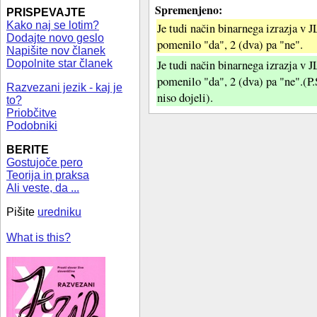
Spremenjeno:
PRISPEVAJTE
Kako naj se lotim?
Je tudi način binarnega izrazja v J
Dodajte novo geslo
pomenilo "da", 2 (dva) pa "ne".
Napišite nov članek
Je tudi način binarnega izrazja v J
Dopolnite star članek
pomenilo "da", 2 (dva) pa "ne".(P.
Razvezani jezik - kaj je
niso dojeli).
to?
Priobčitve
Podobniki
BERITE
Gostujoče pero
Teorija in praksa
Ali veste, da ...
Pišite
uredniku
What is this?