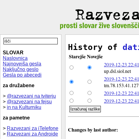
History of
dat
SLOVAR
Starejše
Novejše
Naslovnica
Najnovejša gesla
2019-12-23 22:41
Naključno geslo
up.dsl.siol.net
Gesla po abecedi
2019-12-23 22:41
tm.78.153.41.127.
za družabene
2019-12-23 22:41
>
@razvezani na tviterju
2019-12-23 22:41
>
@razvezani na fejsu
>
in na Kulturniku
za pametne
>
Razvezani za iTelefone
Changes by last author:
>
Razvezani za Androide