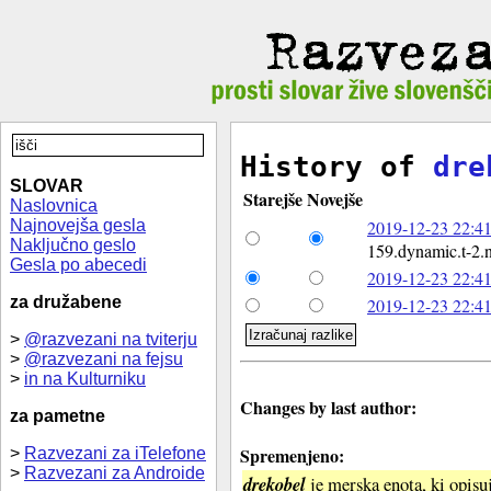
History of
dre
SLOVAR
Starejše
Novejše
Naslovnica
Najnovejša gesla
2019-12-23 22:41
Naključno geslo
159.dynamic.t-2.n
Gesla po abecedi
2019-12-23 22:41
za družabene
2019-12-23 22:41
>
@razvezani na tviterju
>
@razvezani na fejsu
>
in na Kulturniku
Changes by last author:
za pametne
Spremenjeno:
>
Razvezani za iTelefone
>
Razvezani za Androide
drekobel
je merska enota, ki opisuj