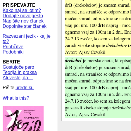
drB (drekobelov) je znosen smrad,
PRISPEVAJTE
Kako naj se lotim?
smrad , na stranišče se odpravimo l
Dodajte novo geslo
močan smrad, odpravimo se na dru
Napišite nov članek
vsaj pol ure. 100 drB naprej - moč
Dopolnite star članek
ognemo vsaj za 100m in 2 dni. Enot
Razvezani jezik - kaj je
24.7.13 zvečer, ko sem za kolegom 
to?
zaradi visoke stopnje
drekobelov
iz
Priobčitve
Avtor; Ajsav Cevakil
Podobniki
drekobel
je merska enota, ki opisuj
BERITE
drB (drekobelov) je znosen smrad,
Gostujoče pero
Teorija in praksa
smrad , na stranišče se odpravimo l
Ali veste, da ...
močan smrad, odpravimo se na dru
vsaj pol ure. 100 drB naprej - moč
Pišite
uredniku
ognemo vsaj za 100m in 2 dni. Enot
What is this?
24.7.13 zvečer, ko sem za kolegom 
ga zaradi visoke stopnje
drekobelo
Avtor; Ajsav Cevakil