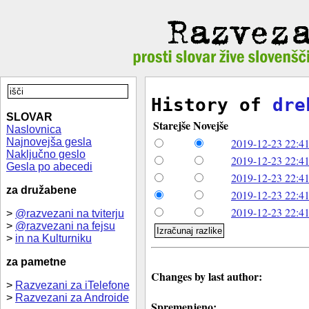
History of
dre
SLOVAR
Starejše
Novejše
Naslovnica
Najnovejša gesla
2019-12-23 22:41
Naključno geslo
2019-12-23 22:41
Gesla po abecedi
2019-12-23 22:41
za družabene
2019-12-23 22:41
2019-12-23 22:41
>
@razvezani na tviterju
>
@razvezani na fejsu
>
in na Kulturniku
za pametne
Changes by last author:
>
Razvezani za iTelefone
>
Razvezani za Androide
Spremenjeno: