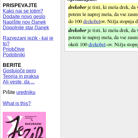
PRISPEVAJTE
drekober
je tisti, ki meša drek, da
Kako naj se lotim?
potem še naprej meša, da vse zasm
Dodajte novo geslo
do 100
drekobel
ov. Nižja stopnja 
Napišite nov članek
Dopolnite star članek
drekober
je tisti, ki meša drek, da
potem še naprej meša, da vse zas
Razvezani jezik - kaj je
okoli 100
drekobel
-ov. Nižja stopn
to?
Priobčitve
Podobniki
BERITE
Gostujoče pero
Teorija in praksa
Ali veste, da ...
Pišite
uredniku
What is this?