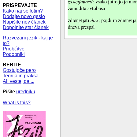
zasanjanosti
: vsako jutro jo je mor
PRISPEVAJTE
zamudila avtobusa
Kako naj se lotim?
Dodajte novo geslo
dov.
zdrengljati
; pojdi in zdrenglja
Napišite nov članek
dneva prespal
Dopolnite star članek
Razvezani jezik - kaj je
to?
Priobčitve
Podobniki
BERITE
Gostujoče pero
Teorija in praksa
Ali veste, da ...
Pišite
uredniku
What is this?