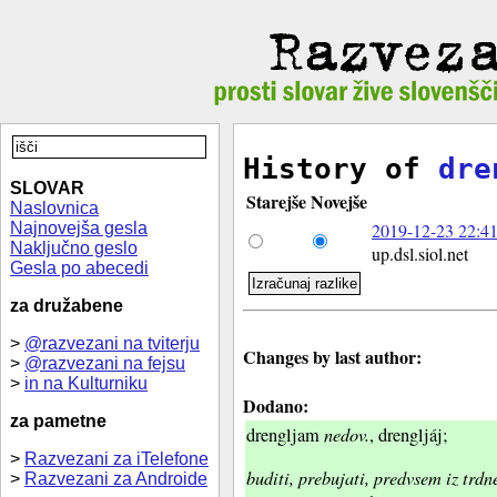
History of
dre
SLOVAR
Starejše
Novejše
Naslovnica
Najnovejša gesla
2019-12-23 22:41
Naključno geslo
up.dsl.siol.net
Gesla po abecedi
za družabene
>
@razvezani na tviterju
Changes by last author:
>
@razvezani na fejsu
>
in na Kulturniku
Dodano:
za pametne
nedov.
drengljam
, drengljáj;
>
Razvezani za iTelefone
buditi, prebujati, predvsem iz trdn
>
Razvezani za Androide