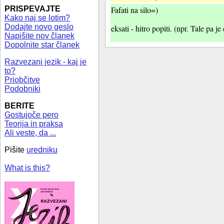
PRISPEVAJTE
Fafati na silo=)
Kako naj se lotim?
Dodajte novo geslo
eksati - hitro popiti. (npr. Tale pa je
Napišite nov članek
Dopolnite star članek
Razvezani jezik - kaj je
to?
Priobčitve
Podobniki
BERITE
Gostujoče pero
Teorija in praksa
Ali veste, da ...
Pišite
uredniku
What is this?