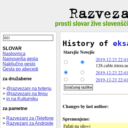
History of
eks
SLOVAR
Starejše
Novejše
Naslovnica
Najnovejša gesla
2019-12-23 22:41
Naključno geslo
128.cable.triera.n
Gesla po abecedi
2019-12-23 22:41
za družabene
2019-12-23 22:41
>
@razvezani na tviterju
>
@razvezani na fejsu
>
in na Kulturniku
Changes by last author:
za pametne
Spremenjeno:
>
Razvezani za iTelefone
>
Razvezani za Androide
Fafati na silo=)