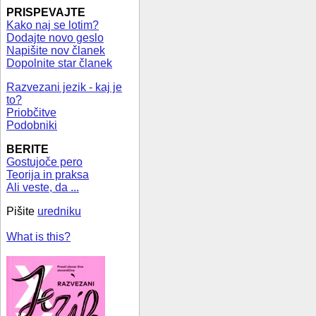
PRISPEVAJTE
Kako naj se lotim?
Dodajte novo geslo
Napišite nov članek
Dopolnite star članek
Razvezani jezik - kaj je
to?
Priobčitve
Podobniki
BERITE
Gostujoče pero
Teorija in praksa
Ali veste, da ...
Pišite
uredniku
What is this?