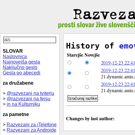
History of
emo
SLOVAR
Starejše
Novejše
Naslovnica
Najnovejša gesla
2019-12-23 22:41
Naključno geslo
2019-12-23 22:41
Gesla po abecedi
21.dynamic.amis.
za družabene
2019-12-23 22:41
21.dynamic.amis.
>
@razvezani na tviterju
>
@razvezani na fejsu
>
in na Kulturniku
za pametne
Changes by last author:
>
Razvezani za iTelefone
>
Razvezani za Androide