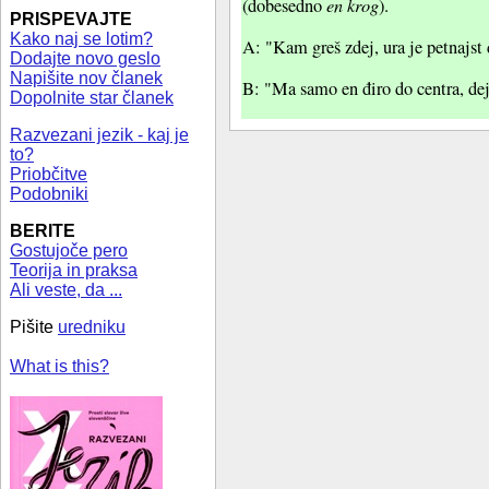
en krog
(dobesedno
).
PRISPEVAJTE
Kako naj se lotim?
A: "Kam greš zdej, ura je petnajst
Dodajte novo geslo
Napišite nov članek
B: "Ma samo en điro do centra, dej
Dopolnite star članek
Razvezani jezik - kaj je
to?
Priobčitve
Podobniki
BERITE
Gostujoče pero
Teorija in praksa
Ali veste, da ...
Pišite
uredniku
What is this?