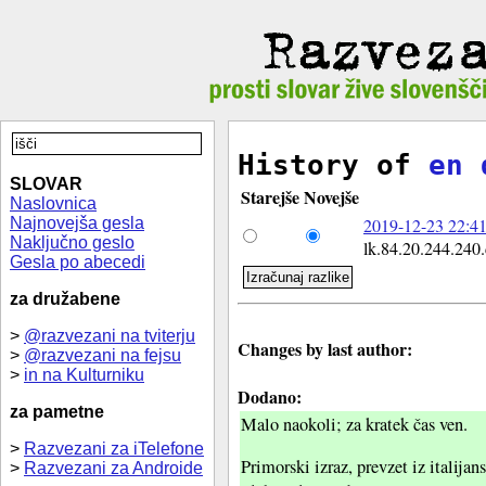
History of
en 
SLOVAR
Starejše
Novejše
Naslovnica
Najnovejša gesla
2019-12-23 22:41
Naključno geslo
lk.84.20.244.240.d
Gesla po abecedi
za družabene
>
@razvezani na tviterju
Changes by last author:
>
@razvezani na fejsu
>
in na Kulturniku
Dodano:
za pametne
Malo naokoli; za kratek čas ven.
>
Razvezani za iTelefone
Primorski izraz, prevzet iz italija
>
Razvezani za Androide