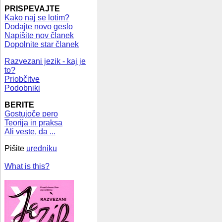
PRISPEVAJTE
Kako naj se lotim?
Dodajte novo geslo
Napišite nov članek
Dopolnite star članek
Razvezani jezik - kaj je
to?
Priobčitve
Podobniki
BERITE
Gostujoče pero
Teorija in praksa
Ali veste, da ...
Pišite
uredniku
What is this?