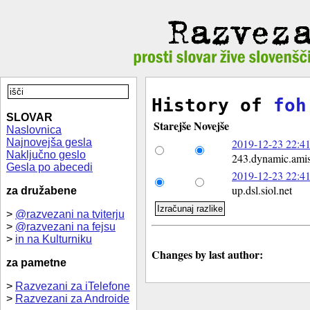
History of
foh
SLOVAR
Starejše
Novejše
Naslovnica
Najnovejša gesla
2019-12-23 22:41
Naključno geslo
243.dynamic.amis
Gesla po abecedi
2019-12-23 22:41
up.dsl.siol.net
za družabene
>
@razvezani na tviterju
>
@razvezani na fejsu
>
in na Kulturniku
Changes by last author:
za pametne
>
Razvezani za iTelefone
>
Razvezani za Androide