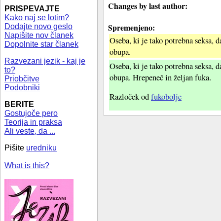
Changes by last author:
PRISPEVAJTE
Kako naj se lotim?
Spremenjeno:
Dodajte novo geslo
Napišite nov članek
Oseba, ki je tako potrebna seksa, d
Dopolnite star članek
obupa.
Razvezani jezik - kaj je
Oseba, ki je tako potrebna seksa, d
to?
obupa. Hrepeneč in željan fuka.
Priobčitve
Podobniki
Razloček od
fukobolje
BERITE
Gostujoče pero
Teorija in praksa
Ali veste, da ...
Pišite
uredniku
What is this?