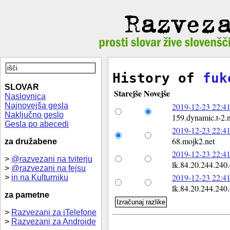
History of
fuk
SLOVAR
Starejše
Novejše
Naslovnica
Najnovejša gesla
2019-12-23 22:41
Naključno geslo
159.dynamic.t-2.n
Gesla po abecedi
2019-12-23 22:41
68.mojk2.net
za družabene
2019-12-23 22:41
>
@razvezani na tviterju
lk.84.20.244.240.d
>
@razvezani na fejsu
2019-12-23 22:41
>
in na Kulturniku
lk.84.20.244.240.d
za pametne
>
Razvezani za iTelefone
>
Razvezani za Androide