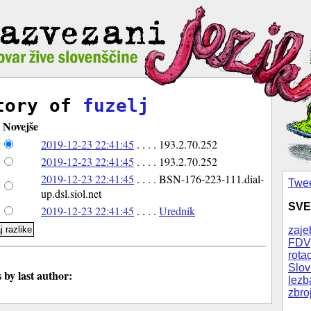
tory of
fuzelj
Novejše
2019-12-23 22:41:45
. . . . 193.2.70.252
2019-12-23 22:41:45
. . . . 193.2.70.252
2019-12-23 22:41:45
. . . . BSN-176-223-111.dial-
Twee
up.dsl.siol.net
SVE
2019-12-23 22:41:45
. . . .
Urednik
zaje
FDV
rotac
Slov
by last author:
lezb
zbro