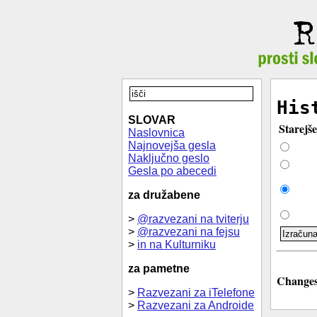
His
SLOVAR
Starejše
Naslovnica
Najnovejša gesla
Naključno geslo
Gesla po abecedi
za družabene
>
@razvezani na tviterju
>
@razvezani na fejsu
>
in na Kulturniku
za pametne
Changes 
>
Razvezani za iTelefone
>
Razvezani za Androide