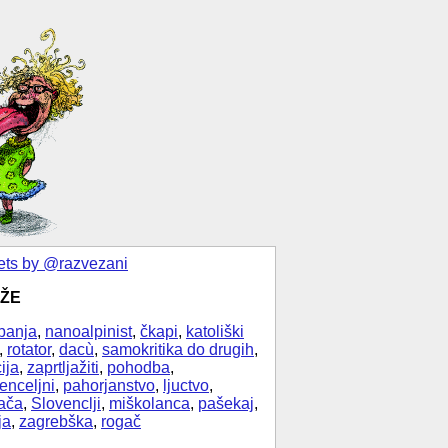
ts by @razvezani
ŽE
banja
,
nanoalpinist
,
čkapi
,
katoliški
,
rotator
,
dacù
,
samokritika do drugih
,
ija
,
zaprtljažiti
,
pohodba
,
enceljni
,
pahorjanstvo
,
ljuctvo
,
ača
,
Slovenclji
,
miškolanca
,
pašekaj
,
ja
,
zagrebška
,
rogač