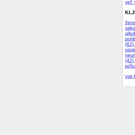
več 
KL
žens
seks
alko
polit
(62)
spol
neum
(42)
pičk
vse 