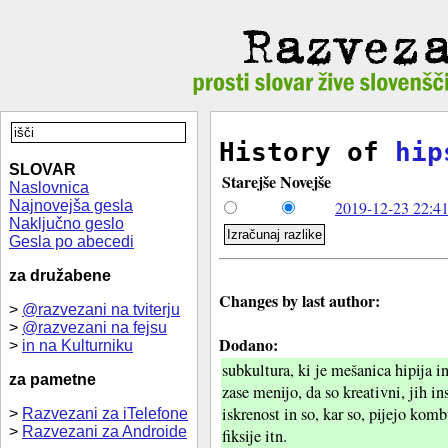
History of
hip
SLOVAR
Starejše
Novejše
Naslovnica
Najnovejša gesla
2019-12-23 22:41
Naključno geslo
Gesla po abecedi
za družabene
Changes by last author:
>
@razvezani na tviterju
>
@razvezani na fejsu
Dodano:
>
in na Kulturniku
subkultura, ki je mešanica hipija i
za pametne
zase menijo, da so kreativni, jih in
iskrenost in so, kar so, pijejo komb
>
Razvezani za iTelefone
>
Razvezani za Androide
fiksije itn.