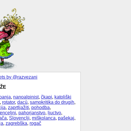
ts by @razvezani
ŽE
banja
,
nanoalpinist
,
čkapi
,
katoliški
,
rotator
,
dacù
,
samokritika do drugih
,
ija
,
zaprtljažiti
,
pohodba
,
enceljni
,
pahorjanstvo
,
ljuctvo
,
ača
,
Slovenclji
,
miškolanca
,
pašekaj
,
ja
,
zagrebška
,
rogač