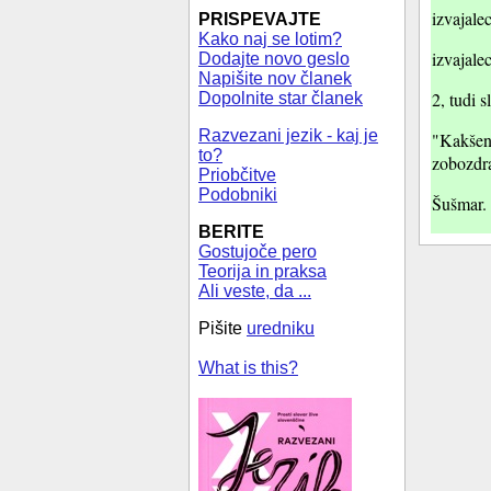
izvajale
PRISPEVAJTE
Kako naj se lotim?
izvajale
Dodajte novo geslo
Napišite nov članek
2, tudi 
Dopolnite star članek
Razvezani jezik - kaj je
"Kakšen
to?
zobozdra
Priobčitve
Podobniki
Šušmar. 
BERITE
Gostujoče pero
Teorija in praksa
Ali veste, da ...
Pišite
uredniku
What is this?