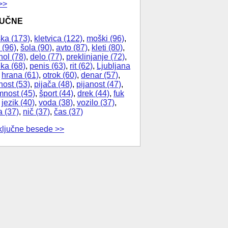
>>
JUČNE
ka (173)
,
kletvica (122)
,
moški (96)
,
 (96)
,
šola (90)
,
avto (87)
,
kleti (80)
,
hol (78)
,
delo (77)
,
preklinjanje (72)
,
ika (68)
,
penis (63)
,
rit (62)
,
Ljubljana
,
hrana (61)
,
otrok (60)
,
denar (57)
,
nost (53)
,
pijača (48)
,
pijanost (47)
,
nost (45)
,
šport (44)
,
drek (44)
,
fuk
,
jezik (40)
,
voda (38)
,
vozilo (37)
,
a (37)
,
nič (37)
,
čas (37)
ključne besede >>