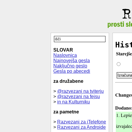
His
SLOVAR
Starejše
Naslovnica
Najnovejša gesla
Naključno geslo
Gesla po abecedi
za družabene
>
@razvezani na tviterju
Changes 
>
@razvezani na fejsu
>
in na Kulturniku
Dodano
za pametne
1. Lepše
>
Razvezani za iTelefone
izvajale
>
Razvezani za Androide