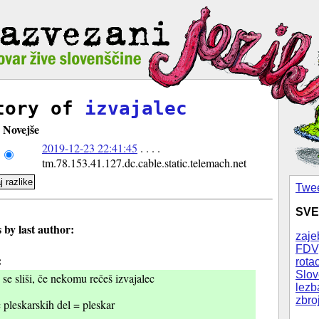
tory of
izvajalec
Novejše
2019-12-23 22:41:45
. . . .
tm.78.153.41.127.dc.cable.static.telemach.net
Twee
SVE
by last author:
zaje
FDV
:
rotac
Slov
 se sliši, če nekomu rečeš izvajalec
lezb
zbro
c pleskarskih del = pleskar