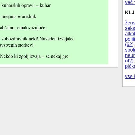
več 
c kuharskih opravil = kuhar
KL
c urejanja = urednik
žens
slabšalno, omalovažujoče:
seks
alko
 zobozdravnik neki! Navaden izvajalec
polit
vstvenih storitev!"
(62)
spol
neum
Nekdo ki zgolj izvaja = se nekaj gre.
(42)
pičk
vse 