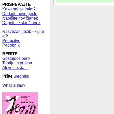
PRISPEVAJTE
Kako naj se lotim?
Dodajte novo geslo
Napišite nov članek
Dopolnite star članek
Razvezani jezik - kaj je
to?
Priobčitve
Podobniki
BERITE
Gostujoče pero
Teorija in praksa
Ali veste, da ...
Pišite
uredniku
What is this?