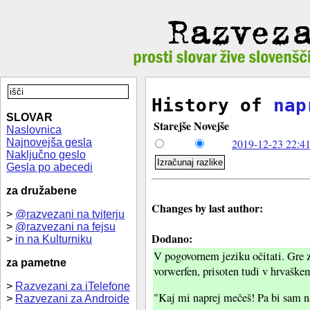
History of
nap
SLOVAR
Starejše
Novejše
Naslovnica
Najnovejša gesla
2019-12-23 22:41
Naključno geslo
Gesla po abecedi
za družabene
Changes by last author:
>
@razvezani na tviterju
>
@razvezani na fejsu
Dodano:
>
in na Kulturniku
V pogovornem jeziku očitati. Gre
za pametne
vorwerfen, prisoten tudi v hrvaške
>
Razvezani za iTelefone
"Kaj mi naprej mečeš! Pa bi sam na
>
Razvezani za Androide