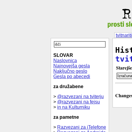
tvitnariti
His
SLOVAR
tvi
Naslovnica
Najnovejša gesla
Starejše
Naključno geslo
Gesla po abecedi
za družabene
Changes 
>
@razvezani na tviterju
>
@razvezani na fejsu
>
in na Kulturniku
za pametne
>
Razvezani za iTelefone