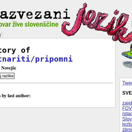
/
tory of
tnariti/pripomni
Novejše
Twee
SVE
by last author:
zaje
FDV
rotac
Slov
lezb
zbro