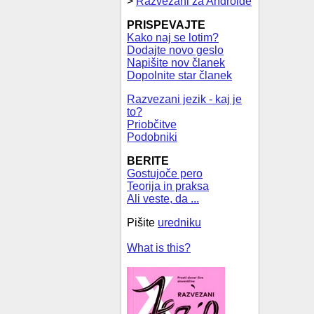
>
Razvezani za Androide
PRISPEVAJTE
Kako naj se lotim?
Dodajte novo geslo
Napišite nov članek
Dopolnite star članek
Razvezani jezik - kaj je
to?
Priobčitve
Podobniki
BERITE
Gostujoče pero
Teorija in praksa
Ali veste, da ...
Pišite
uredniku
What is this?