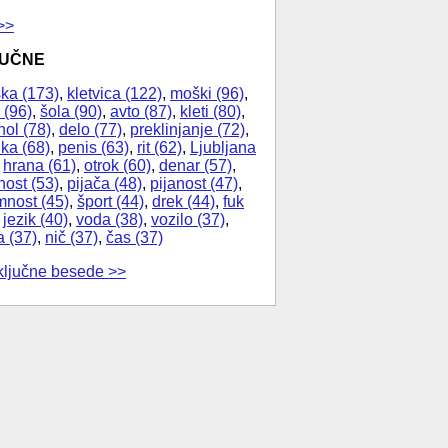
>>
JUČNE
ka (173)
,
kletvica (122)
,
moški (96)
,
 (96)
,
šola (90)
,
avto (87)
,
kleti (80)
,
hol (78)
,
delo (77)
,
preklinjanje (72)
,
ika (68)
,
penis (63)
,
rit (62)
,
Ljubljana
,
hrana (61)
,
otrok (60)
,
denar (57)
,
nost (53)
,
pijača (48)
,
pijanost (47)
,
nost (45)
,
šport (44)
,
drek (44)
,
fuk
,
jezik (40)
,
voda (38)
,
vozilo (37)
,
a (37)
,
nič (37)
,
čas (37)
ključne besede >>