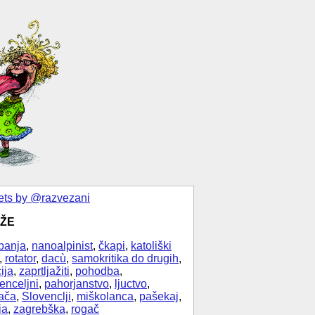
ts by @razvezani
ŽE
banja
,
nanoalpinist
,
čkapi
,
katoliški
,
rotator
,
dacù
,
samokritika do drugih
,
ija
,
zaprtljažiti
,
pohodba
,
enceljni
,
pahorjanstvo
,
ljuctvo
,
ača
,
Slovenclji
,
miškolanca
,
pašekaj
,
ja
,
zagrebška
,
rogač