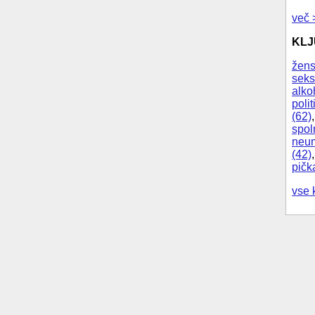
več 
KL
žens
seks
alko
polit
(62)
spol
neum
(42)
pičk
vse 