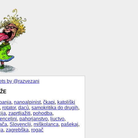
ts by @razvezani
ŽE
banja
,
nanoalpinist
,
čkapi
,
katoliški
,
rotator
,
dacù
,
samokritika do drugih
,
ija
,
zaprtljažiti
,
pohodba
,
enceljni
,
pahorjanstvo
,
ljuctvo
,
ača
,
Slovenclji
,
miškolanca
,
pašekaj
,
ja
,
zagrebška
,
rogač