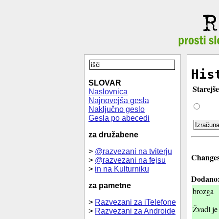
His
SLOVAR
Starejše
Naslovnica
Najnovejša gesla
Naključno geslo
Gesla po abecedi
za družabene
>
@razvezani na tviterju
Changes 
>
@razvezani na fejsu
>
in na Kulturniku
Dodano
za pametne
brozga
>
Razvezani za iTelefone
Žvadl je 
>
Razvezani za Androide