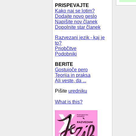
PRISPEVAJTE
Kako naj se lotim?
Dodajte novo geslo
Napišite nov članek
Dopolnite star članek
Razvezani jezik - kaj je
to?
Priobčitve
Podobniki
BERITE
Gostujoče pero
Teorija in praksa
Ali veste, da ...
Pišite
uredniku
What is this?