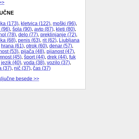
>>
JUČNE
ka (173)
,
kletvica (122)
,
moški (96)
,
 (96)
,
šola (90)
,
avto (87)
,
kleti (80)
,
hol (78)
,
delo (77)
,
preklinjanje (72)
,
ika (68)
,
penis (63)
,
rit (62)
,
Ljubljana
,
hrana (61)
,
otrok (60)
,
denar (57)
,
nost (53)
,
pijača (48)
,
pijanost (47)
,
nost (45)
,
šport (44)
,
drek (44)
,
fuk
,
jezik (40)
,
voda (38)
,
vozilo (37)
,
a (37)
,
nič (37)
,
čas (37)
ključne besede >>