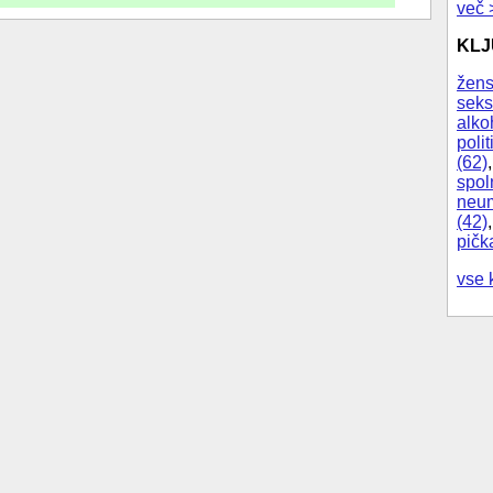
več 
KL
žens
seks
alko
polit
(62)
spol
neum
(42)
pičk
vse 