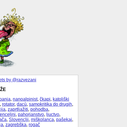
ts by @razvezani
ŽE
banja
,
nanoalpinist
,
čkapi
,
katoliški
,
rotator
,
dacù
,
samokritika do drugih
,
ija
,
zaprtljažiti
,
pohodba
,
enceljni
,
pahorjanstvo
,
ljuctvo
,
ača
,
Slovenclji
,
miškolanca
,
pašekaj
,
ja
,
zagrebška
,
rogač