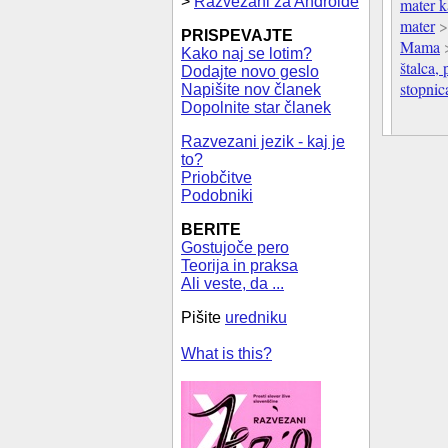
>
Razvezani za Androide
mater k
mater
PRISPEVAJTE
Mama
Kako naj se lotim?
štalca, 
Dodajte novo geslo
stopnic
Napišite nov članek
Dopolnite star članek
Razvezani jezik - kaj je
to?
Priobčitve
Podobniki
BERITE
Gostujoče pero
Teorija in praksa
Ali veste, da ...
Pišite
uredniku
What is this?