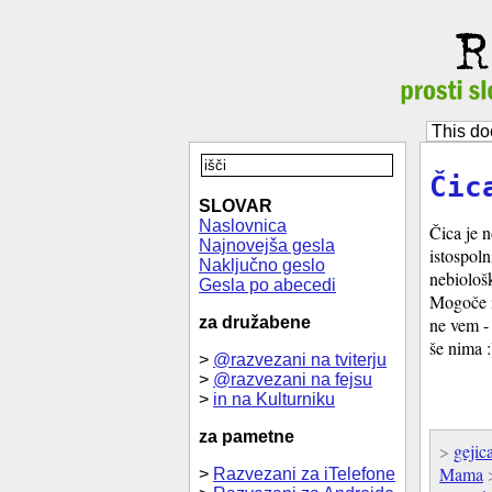
This do
Čic
SLOVAR
Naslovnica
Čica je 
Najnovejša gesla
istospol
Naključno geslo
nebiološ
Gesla po abecedi
Mogoče i
za družabene
ne vem - 
še nima :
>
@razvezani na tviterju
>
@razvezani na fejsu
>
in na Kulturniku
za pametne
>
gejic
Mama
>
Razvezani za iTelefone