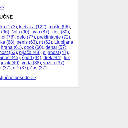
>>
JUČNE
ka (173)
,
kletvica (122)
,
moški (96)
,
 (96)
,
šola (90)
,
avto (87)
,
kleti (80)
,
hol (78)
,
delo (77)
,
preklinjanje (72)
,
ika (68)
,
penis (63)
,
rit (62)
,
Ljubljana
,
hrana (61)
,
otrok (60)
,
denar (57)
,
nost (53)
,
pijača (48)
,
pijanost (47)
,
nost (45)
,
šport (44)
,
drek (44)
,
fuk
,
jezik (40)
,
voda (38)
,
vozilo (37)
,
a (37)
,
nič (37)
,
čas (37)
ključne besede >>