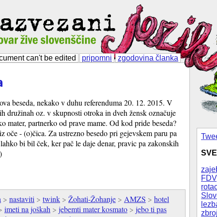
cument can't be edited
pripomni
zgodovina članka
a
nova beseda, nekako v duhu referenduma 20. 12. 2015. V
nih družinah oz. v skupnosti otroka in dveh žensk označuje
ko mater, partnerko od prave mame. Od kod pride beseda?
z oče - (o)čica. Za ustrezno besedo pri gejevskem paru pa
Twee
lahko bi bil ček, ker pač le daje denar, pravic pa zakonskih
)
SVE
zaje
FDV
rotac
Slov
a
>
nastaviti
>
twink
>
Žohati-Žohanje
>
AMZS
>
hotel
lezb
>
imeti na joškah
>
jebemti mater kosmato
>
jebo ti pas
zbro