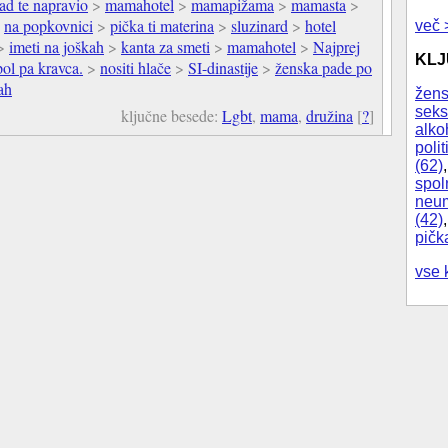
ad te napravio
>
mamahotel
>
mamapižama
>
mamasta
>
>
na popkovnici
>
pička ti materina
>
sluzinard
>
hotel
več 
>
imeti na joškah
>
kanta za smeti
>
mamahotel
>
Najprej
KL
pol pa kravca.
>
nositi hlače
>
SI-dinastije
>
ženska pade po
ah
žens
seks
ključne besede:
Lgbt
,
mama
,
družina
[
?
]
alko
polit
(62)
spol
neum
(42)
pičk
vse 