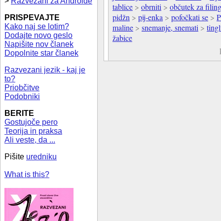
>
Razvezani za Androide
tablice
>
obrniti
>
občutek za filin
pidžn
>
pij-enka
>
pofočkati se
>
P
PRISPEVAJTE
Kako naj se lotim?
maline
>
snemanje, snemati
>
ting
Dodajte novo geslo
žabice
Napišite nov članek
Dopolnite star članek
Razvezani jezik - kaj je
to?
Priobčitve
Podobniki
BERITE
Gostujoče pero
Teorija in praksa
Ali veste, da ...
Pišite
uredniku
What is this?