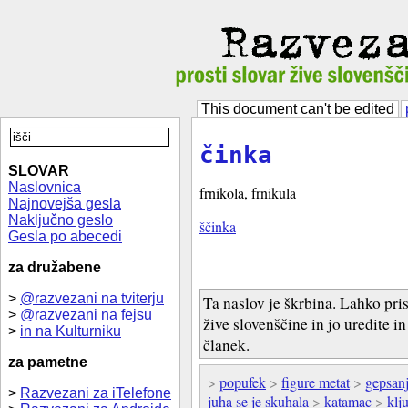
This document can't be edited
činka
SLOVAR
Naslovnica
frnikola, frnikula
Najnovejša gesla
Naključno geslo
ščinka
Gesla po abecedi
za družabene
>
@razvezani na tviterju
Ta naslov je škrbina. Lahko pri
>
@razvezani na fejsu
žive slovenščine in jo uredite i
>
in na Kulturniku
članek.
za pametne
>
popufek
>
figure metat
>
gepsan
>
Razvezani za iTelefone
juha se je skuhala
>
katamac
>
klj