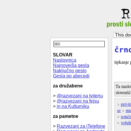
This do
črn
SLOVAR
Naslovnica
tipkanje
Najnovejša gesla
Naključno geslo
Gesla po abecedi
Ta naslo
za družabene
slovenšč
>
@razvezani na tviterju
>
@razvezani na fejsu
>
privit
>
in na Kulturniku
se
>
mu
>
sončn
za pametne
>
voluh
>
Razvezani za iTelefone