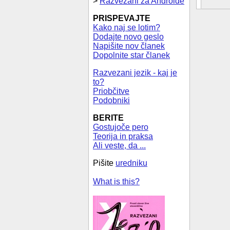
>
Razvezani za Androide
PRISPEVAJTE
Kako naj se lotim?
Dodajte novo geslo
Napišite nov članek
Dopolnite star članek
Razvezani jezik - kaj je
to?
Priobčitve
Podobniki
BERITE
Gostujoče pero
Teorija in praksa
Ali veste, da ...
Pišite
uredniku
What is this?