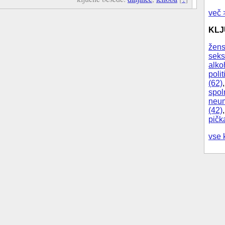
več 
KL
žens
seks
alko
polit
(62)
spol
neum
(42)
pičk
vse 