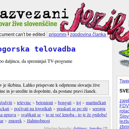
cument can't be edited
pripomni
zgodovina članka
ogorska telovadba
 po daljincu, da spreminjaš TV-programe
Twee
v je škrbina. Lahko prispevate k odprtemu slovarju žive
ine in jo uredite in dopolnite, da postane pravi članek.
SVE
zaje
i/odviti
>
televinc
>
betonirati
>
bongati
>
loj
>
martinčkati
FDV
ckati
>
počivati na lovorikah
>
praskati se po riti
>
seronja
rotac
a uprava
>
svaljkati se
>
to ni več lenoba - to je že gniloba!
Slov
ar
>
zmorek
>
žlahtnobnost
lezb
zbro
ključne besede:
daljinec
,
lenoba
[
?
]