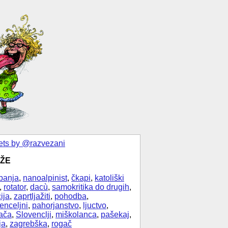
ts by @razvezani
ŽE
banja
,
nanoalpinist
,
čkapi
,
katoliški
,
rotator
,
dacù
,
samokritika do drugih
,
ija
,
zaprtljažiti
,
pohodba
,
enceljni
,
pahorjanstvo
,
ljuctvo
,
ača
,
Slovenclji
,
miškolanca
,
pašekaj
,
ja
,
zagrebška
,
rogač