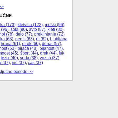
>>
JUČNE
ka (173)
,
kletvica (122)
,
moški (96)
,
 (96)
,
šola (90)
,
avto (87)
,
kleti (80)
,
hol (78)
,
delo (77)
,
preklinjanje (72)
,
ika (68)
,
penis (63)
,
rit (62)
,
Ljubljana
,
hrana (61)
,
otrok (60)
,
denar (57)
,
nost (53)
,
pijača (48)
,
pijanost (47)
,
nost (45)
,
šport (44)
,
drek (44)
,
fuk
,
jezik (40)
,
voda (38)
,
vozilo (37)
,
a (37)
,
nič (37)
,
čas (37)
ključne besede >>