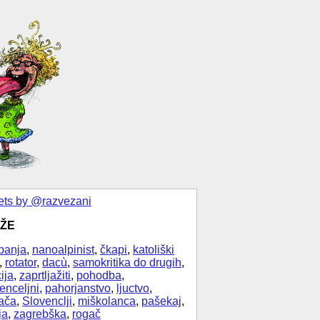
ts by @razvezani
ŽE
banja
,
nanoalpinist
,
čkapi
,
katoliški
,
rotator
,
dacù
,
samokritika do drugih
,
ija
,
zaprtljažiti
,
pohodba
,
enceljni
,
pahorjanstvo
,
ljuctvo
,
ača
,
Slovenclji
,
miškolanca
,
pašekaj
,
ja
,
zagrebška
,
rogač