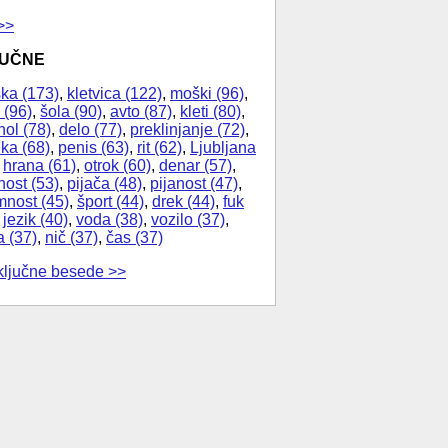
>>
JUČNE
ka (173)
,
kletvica (122)
,
moški (96)
,
 (96)
,
šola (90)
,
avto (87)
,
kleti (80)
,
hol (78)
,
delo (77)
,
preklinjanje (72)
,
ika (68)
,
penis (63)
,
rit (62)
,
Ljubljana
,
hrana (61)
,
otrok (60)
,
denar (57)
,
nost (53)
,
pijača (48)
,
pijanost (47)
,
nost (45)
,
šport (44)
,
drek (44)
,
fuk
,
jezik (40)
,
voda (38)
,
vozilo (37)
,
a (37)
,
nič (37)
,
čas (37)
ključne besede >>