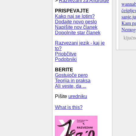
>
Razvezani za Androide
wannab
češplje
PRISPEVAJTE
sanje,j
Kako naj se lotim?
Dodajte novo geslo
Kam pa 
Napišite nov članek
Nemogo
Dopolnite star članek
ključn
Razvezani jezik - kaj je
to?
Priobčitve
Podobniki
BERITE
Gostujoče pero
Teorija in praksa
Ali veste, da ...
Pišite
uredniku
What is this?