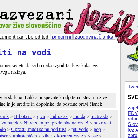
cument can't be edited
pripomni
zgodovina članka
iti na vodi
vnaprej vedeti, da se bo nekaj zgodilo, brez kakšnega
ivega razloga.
Twee
v je škrbina. Lahko prispevate k odprtemu slovarju žive
SVE
ine in jo uredite in dopolnite, da postane pravi članek.
zaje
FDV
alnik
>
Brbotavc
>
giža
>
hidroslav
>
mulda
>
mutivoda
>
rotac
i za burek
>
Ni vreden pol pizde hladne vode!
>
odkrivati
Slov
odo
>
Oprosti, mudi se mi pod tuš!
>
piti vodo
>
pop
>
lezb
biser
>
uplasteničen
>
vihar v kozarcu vode
>
visec
>
zbro