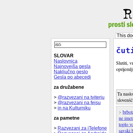
This do
čut
SLOVAR
Naslovnica
Slutiti, 
Najnovejša gesla
oprijemlj
Naključno geslo
Gesla po abecedi
za družabene
Ta naslo
>
@razvezani na tviterju
slovenšč
>
@razvezani na fejsu
>
in na Kulturniku
>
brbot
ne imet
za pametne
toplo v
>
Razvezani za iTelefone
savski 