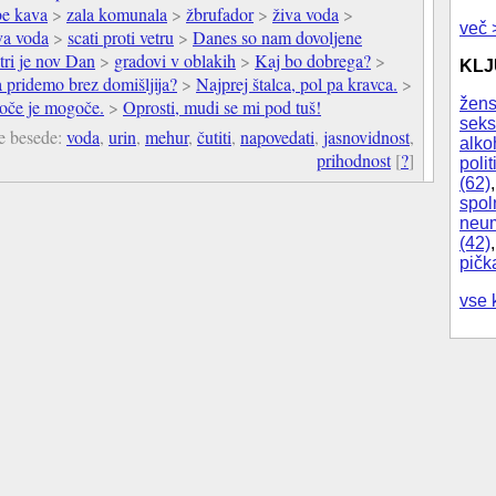
e kava
>
zala komunala
>
žbrufador
>
živa voda
>
več 
va voda
>
scati proti vetru
>
Danes so nam dovoljene
utri je nov Dan
>
gradovi v oblakih
>
Kaj bo dobrega?
>
KL
pridemo brez domišljija?
>
Najprej štalca, pol pa kravca.
>
žens
če je mogoče.
>
Oprosti, mudi se mi pod tuš!
seks
e besede:
voda
,
urin
,
mehur
,
čutiti
,
napovedati
,
jasnovidnost
,
alko
prihodnost
[
?
]
polit
(62)
spol
neum
(42)
pičk
vse 